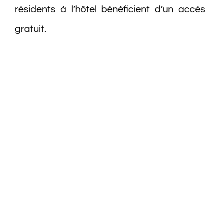
résidents à l’hôtel bénéficient d’un accès
Activités
gratuit.
Bien être
Découvrir Mahdia
Pour les enfants
Vos enfants vont adorer RAYAR AQUA PARK puisqu’ils y
trouveront
Un bateau pirate orné de 7 toboggans colorés au