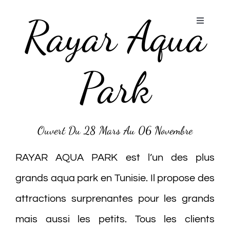
Passer
Rayar Aqua
au
Toggle
Navigati
contenu
Accueil
Park
Aqua Park
Nos Chambres
Ouvert Du 28 Mars Au 06 Novembre
Galerie
RAYAR AQUA PARK est l’un des plus
grands aqua park en Tunisie. Il propose des
Restos & Bars
attractions surprenantes pour les grands
Club Enfants
mais aussi les petits. Tous les clients