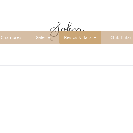
O
DÉCO
Sofra
 Chambres
Galerie
Restos & Bars
Club Enfan