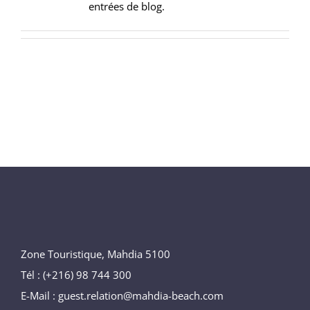
entrées de blog.
Activités
Bien être
Découvrir Mahdia
Zone Touristique, Mahdia 5100
Tél : (+216) 98 744 300
E-Mail : guest.relation@mahdia-beach.com