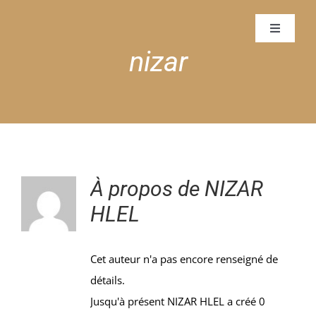
Passer
au
Toggle
Navigati
contenu
nizar
Accueil
Aqua Park
Nos Chambres
À propos de
NIZAR
Galerie
HLEL
Restos & Bars
Cet auteur n'a pas encore renseigné de
détails.
Club Enfants
Jusqu'à présent NIZAR HLEL a créé 0